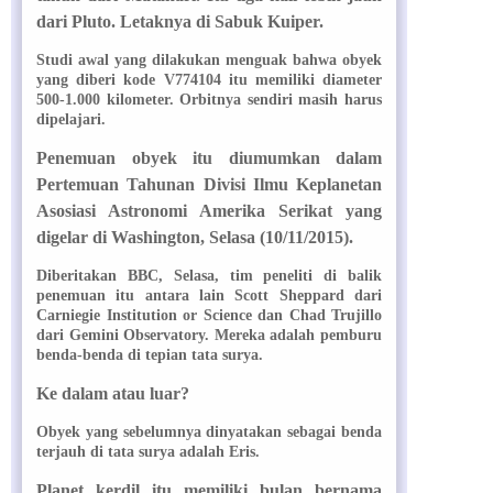
dari Pluto. Letaknya di Sabuk Kuiper.
Studi awal yang dilakukan menguak bahwa obyek
yang diberi kode V774104 itu memiliki diameter
500-1.000 kilometer. Orbitnya sendiri masih harus
dipelajari.
Penemuan obyek itu diumumkan dalam
Pertemuan Tahunan Divisi Ilmu Keplanetan
Asosiasi Astronomi Amerika Serikat yang
digelar di Washington, Selasa (10/11/2015).
Diberitakan BBC, Selasa, tim peneliti di balik
penemuan itu antara lain Scott Sheppard dari
Carniegie Institution or Science dan Chad Trujillo
dari Gemini Observatory. Mereka adalah pemburu
benda-benda di tepian tata surya.
Ke dalam atau luar?
Obyek yang sebelumnya dinyatakan sebagai benda
terjauh di tata surya adalah Eris.
Planet kerdil itu memiliki bulan bernama